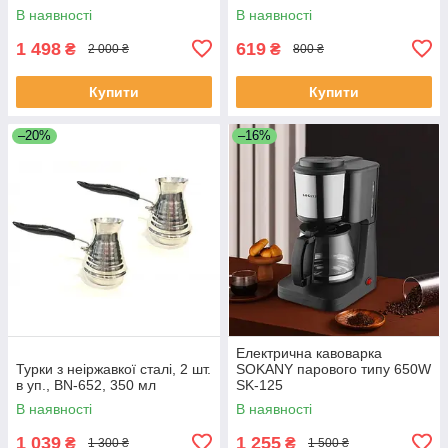
робочого тиску KA-3063
сталі R-7126
В наявності
В наявності
1 498
619
₴
₴
2 000 ₴
800 ₴
Купити
Купити
–20%
–16%
Електрична кавоварка
Турки з неіржавкої сталі, 2 шт.
SOKANY парового типу 650W
в уп., BN-652, 350 мл
SK-125
В наявності
В наявності
1 039
1 255
₴
₴
1 300 ₴
1 500 ₴