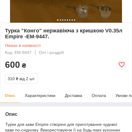
Турка "Конго" нержавіюча з кришкою V0.35л
Empire -EM-9447.
Немає в наявності
Код: EM-9447
Опт і роздріб
600
₴
310 ₴
від 2 шт.
Опис
Характеристики
Доставка
Оплата
Умови п
Опис
Турки для кави Empire створені для приготування чудової
кави по-східному. Використовуючи її на будь-яких кухонних