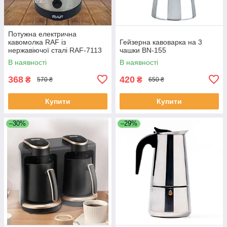
Потужна електрична
кавомолка RAF із
Гейзерна кавоварка на 3
нержавіючої сталі RAF-7113
чашки BN-155
В наявності
В наявності
368
420
₴
₴
570 ₴
650 ₴
Купити
Купити
–30%
–29%