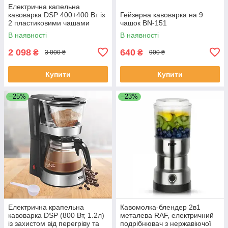
Електрична капельна
кавоварка DSP 400+400 Вт із
Гейзерна кавоварка на 9
2 пластиковими чашами
чашок BN-151
0,25+0,25л KA-3049
В наявності
В наявності
2 098
640
₴
₴
3 000 ₴
900 ₴
Купити
Купити
–25%
–23%
Електрична крапельна
Кавомолка-блендер 2в1
кавоварка DSP (800 Вт, 1.2л)
металева RAF, електричний
із захистом від перегріву та
подрібнювач з нержавіючої