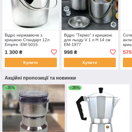
Відро нержавіюче з
Відро "Термо" з кришкою
Соте
кришкою Стандарт 12л
для льоду V 1 л Н 14 см
анти
Empire -EM-5015.
EM-1977
криш
см 
1 300
998
575
₴
₴
Купити
Купити
Акційні пропозиції та новинки
–35%
–35%