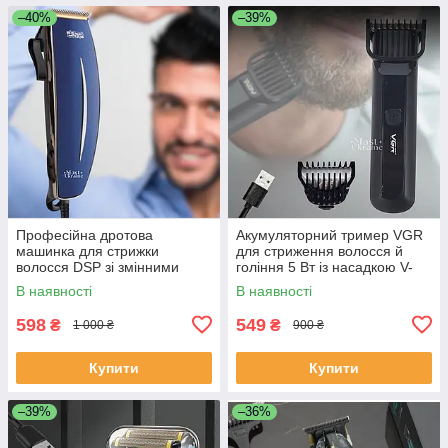
–40%
–39%
Професійна дротова
Акумуляторний тример VGR
машинка для стрижки
для стриження волосся й
волосся DSP зі змінними
гоління 5 Вт із насадкою V-
насадками Синя DSP-90152-
928
В наявності
В наявності
Blue
598
549
₴
₴
1 000 ₴
900 ₴
Купити
Купити
–39%
–36%