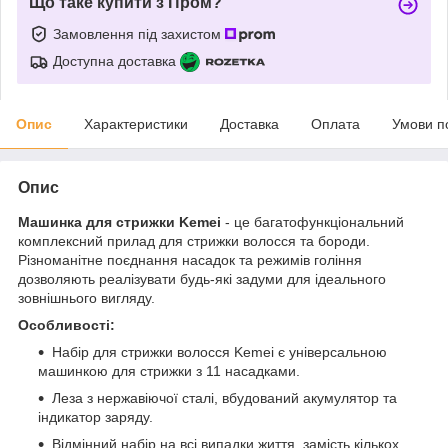
Що таке купити з Пром?
Замовлення під захистом
Доступна доставка
Опис
Характеристики
Доставка
Оплата
Умови п
Опис
Машинка для стрижки Kemei
- це багатофункціональний
комплексний прилад для стрижки волосся та бороди.
Різноманітне поєднання насадок та режимів гоління
дозволяють реалізувати будь-які задуми для ідеального
зовнішнього вигляду.
Особливості:
Набір для стрижки волосся Kemei є універсальною
машинкою для стрижки з 11 насадками.
Леза з нержавіючої сталі, вбудований акумулятор та
індикатор заряду.
Відмінний набір на всі випадки життя, замість кількох