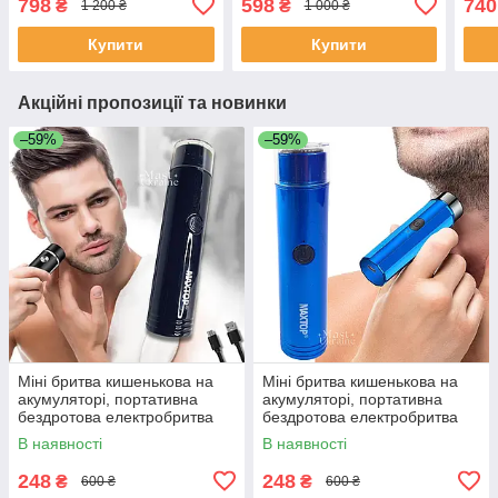
798
598
740
₴
₴
1 200 ₴
1 000 ₴
Чорний V-937
90152-Blue
GM-
Купити
Купити
Акційні пропозиції та новинки
–59%
–59%
Міні бритва кишенькова на
Міні бритва кишенькова на
акумуляторі, портативна
акумуляторі, портативна
бездротова електробритва
бездротова електробритва
Чорна MNSH-21-Black
Синя MNSH-21-Blue
В наявності
В наявності
248
248
₴
₴
600 ₴
600 ₴