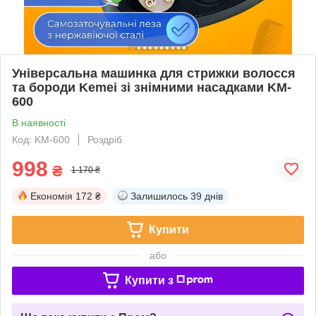
Універсальна машинка для стрижки волосся
та бороди Kemei зі знімними насадками KM-
600
В наявності
Код: KM-600
Роздріб
998
₴
1 170 ₴
Економія
172 ₴
Залишилось
39 днів
Купити
або
Купити з