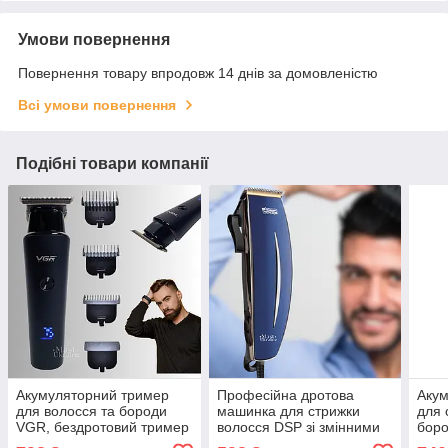
Умови повернення
Повернення товару впродовж 14 днів за домовленістю
Всі умови повернення
Подібні товари компанії
Акумуляторний тример
Професійна дротова
Аку
для волосся та бороди
машинка для стрижки
для 
VGR, бездротовий тример
волосся DSP зі змінними
боро
зі змінними насадками
насадками Синя DSP-
наса