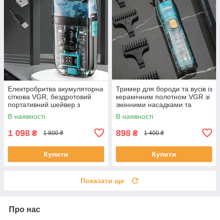
Електробритва акумуляторна
Тример для бороди та вусів із
сіткова VGR, бездротовий
керамічним полотном VGR зі
портативний шейвер з
змінними насадками та
подвійною сіткою та LED-
вологозахистом IPX7 V-961
В наявності
В наявності
дисплеєм, V-352
1 098
898
₴
₴
1 800 ₴
1 400 ₴
Купити
Купити
Показати ще
Про нас