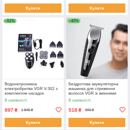
Купити
Купити
–51%
–42%
Водонепроникна
Бездротова акумуляторна
електробритва VGR V-302 з
машинка для стриження
комплектом насадок
волосся VGR зі змінними
насадками V-059
В наявності
В наявності
897
518
₴
₴
1 845 ₴
900 ₴
Купити
Купити