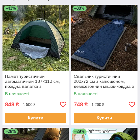
–43%
–38%
Намет туристичний
Спальник туристичний
автоматичний 187×110 см,
200х72 см з капюшоном,
похідна палатка з
демісезонний мішок-ковдра з
антимоскітною сіткою та
наповнювачем холлофайбер
В наявності
В наявності
чохлом для перенесення,
Синій, XK-202-Blue
NAM-02-Green
848
748
₴
₴
1 500 ₴
1 200 ₴
Купити
Купити
–29%
–29%