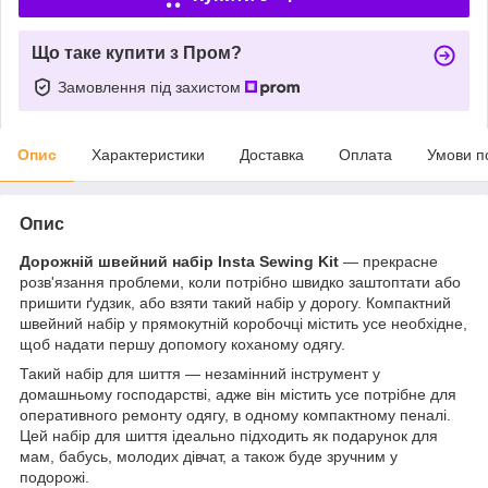
Що таке купити з Пром?
Замовлення під захистом
Опис
Характеристики
Доставка
Оплата
Умови п
Опис
Дорожній швейний набір Insta Sewing Kit
— прекрасне
розв'язання проблеми, коли потрібно швидко заштоптати або
пришити ґудзик, або взяти такий набір у дорогу. Компактний
швейний набір у прямокутній коробочці містить усе необхідне,
щоб надати першу допомогу коханому одягу.
Такий набір для шиття — незамінний інструмент у
домашньому господарстві, адже він містить усе потрібне для
оперативного ремонту одягу, в одному компактному пеналі.
Цей набір для шиття ідеально підходить як подарунок для
мам, бабусь, молодих дівчат, а також буде зручним у
подорожі.