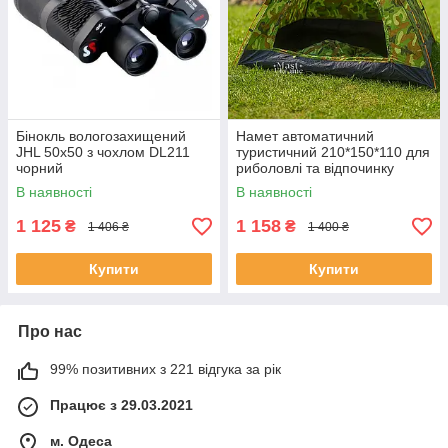
Бінокль вологозахищений
Намет автоматичний
JHL 50х50 з чохлом DL211
туристичний 210*150*110 для
чорний
риболовлі та відпочинку
A003-Camouflage
В наявності
В наявності
1 125
1 158
₴
₴
1 406 ₴
1 400 ₴
Купити
Купити
Про нас
99% позитивних з 221 відгука за рік
Працює з 29.03.2021
м. Одеса