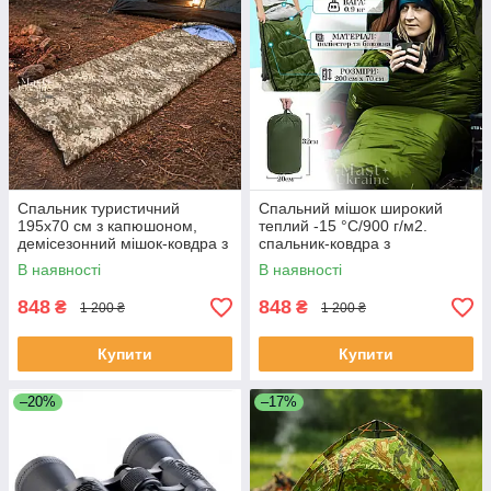
Спальник туристичний
Спальний мішок широкий
195х70 см з капюшоном,
теплий -15 °C/900 г/м2.
демісезонний мішок-ковдра з
спальник-ковдра з
наповнювачем холлофайбер
капюшоном XK-202-Khaki
В наявності
В наявності
Піксель, VMM-014-Pixel
848
848
₴
₴
1 200 ₴
1 200 ₴
Купити
Купити
–20%
–17%