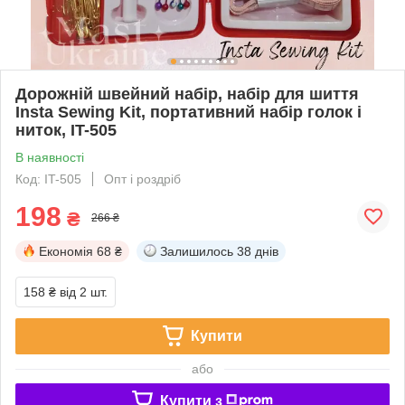
Дорожній швейний набір, набір для шиття
Insta Sewing Kit, портативний набір голок і
ниток, IT-505
В наявності
Код: IT-505
Опт і роздріб
198
₴
266 ₴
Економія
68 ₴
Залишилось
38 днів
158 ₴
від 2 шт.
Купити
або
Купити з