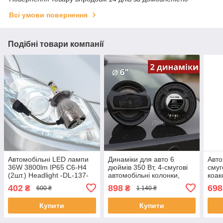
Всі умови повернення
Подібні товари компанії
Автомобільні LED лампи
Динаміки для авто 6
Авто
36W 3800lm IP65 C6-H4
дюймів 350 Вт, 4-смугові
смуг
(2шт.) Headlight -DL-137-
автомобільні колонки,
коак
Silver.
комплект 2 шт Чорні, TS-
авто
402
898
698
₴
₴
600 ₴
1 140 ₴
A1695S
Купити
Купити