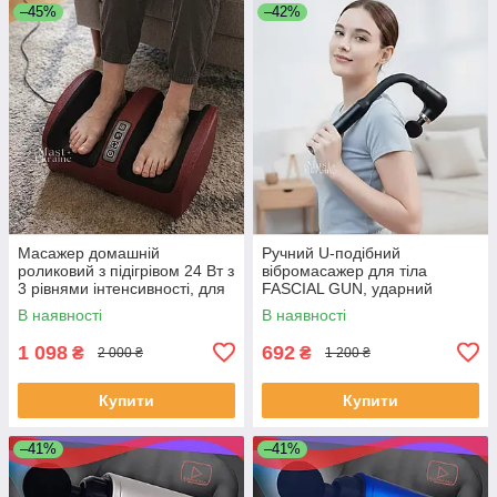
–45%
–42%
Масажер домашній
Ручний U-подібний
роликовий з підігрівом 24 Вт з
вібромасажер для тіла
3 рівнями інтенсивності, для
FASCIAL GUN, ударний
ступнів і підошв Червоний,
масажер для розслаблення
В наявності
В наявності
MP-2257-Red
м'язів з змінними насадками,
UFG-6-Black
1 098
692
₴
₴
2 000 ₴
1 200 ₴
Купити
Купити
–41%
–41%