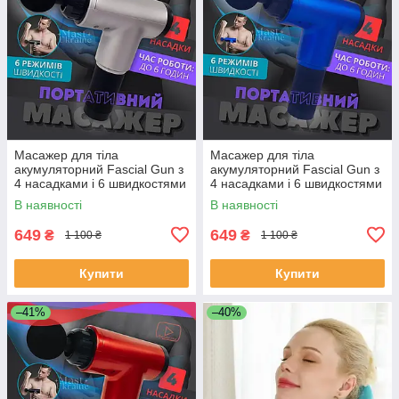
Масажер для тіла
Масажер для тіла
акумуляторний Fascial Gun з
акумуляторний Fascial Gun з
4 насадками і 6 швидкостями
4 насадками і 6 швидкостями
Сірий, KH-320-Gray
Синій, KH-320-Blue
В наявності
В наявності
649
649
₴
₴
1 100 ₴
1 100 ₴
Купити
Купити
–41%
–40%