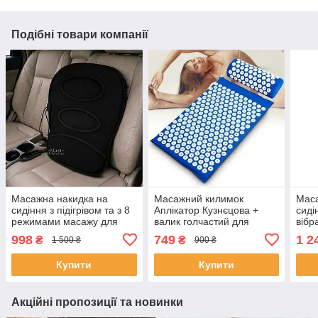
Подібні товари компанії
Масажна накидка на
Масажний килимок
Маса
сидіння з підігрівом та з 8
Аплікатор Кузнєцова +
сиді
режимами масажу для
валик голчастий для
вібр
спини та шиї з таймером
всього тіла KK-303 Синій
пуль
998
749
1 2
₴
₴
1 500 ₴
900 ₴
та пультом керування, LY-
попе
407
і ме
Купити
Купити
Акційні пропозиції та новинки