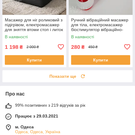
Масажер для ніг роликовий з
Ручний вібраційний масажер
підігрівом, електромасажер
для тіла, електромасажер
для зняття втоми стоп і литок
біостимулятор вібраційно-
з 3 рівнями інтенсивності,
імпульсної терапії Sheng
В наявності
В наявності
WMS-026-Black
Yong, SY-305
1 198
280
₴
₴
2 000 ₴
450 ₴
Купити
Купити
Показати ще
Про нас
99% позитивних з 219 відгуків за рік
Працює з 29.03.2021
м. Одеса
Одеса, Одеса, Україна