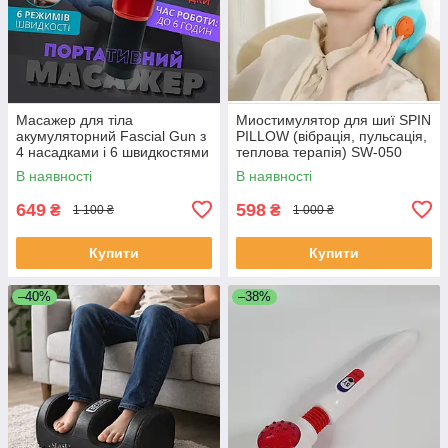
Масажер для тіла
Миостимулятор для шиї SPIN
акумуляторний Fascial Gun з
PILLOW (вібрація, пульсація,
4 насадками і 6 швидкостями
теплова терапія) SW-050
Червоний, KH-320-Red
В наявності
В наявності
649
598
₴
₴
1 100 ₴
1 000 ₴
Купити
Купити
–40%
–38%