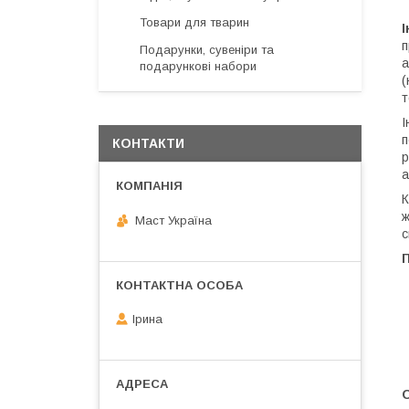
Товари для тварин
І
п
Подарунки, сувеніри та
а
подарункові набори
(
т
І
п
КОНТАКТИ
р
а
К
ж
Маст Україна
с
Ірина