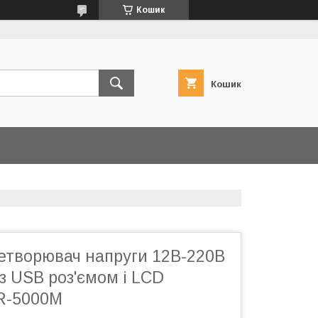
Кошик
Кошик
ретворювач напруги 12В-220В
з USB роз'ємом і LCD
R-5000M