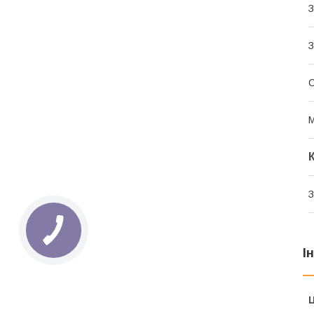
З
З
М
З
І
Ц