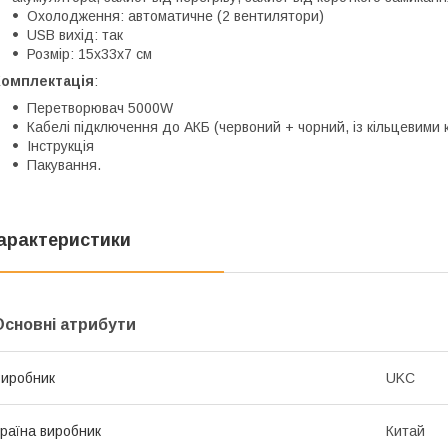
Охолодження: автоматичне (2 вентилятори)
USB вихід: так
Розмір: 15x33x7 см
Комплектація
:
Перетворювач 5000W
Кабелі підключення до АКБ (червоний + чорний, із кільцевими
Інструкція
Пакування.
арактеристики
Основні атрибути
иробник
UKC
раїна виробник
Китай