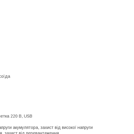
соїда
зетка 220 В, USB
пруги акумулятора, захист від високої напруги
ня, захист від перевантаження