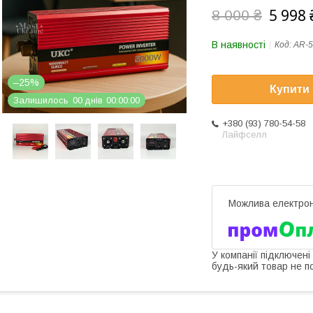
5 998 
8 000 ₴
В наявності
Код:
AR-
–25%
Купити
Залишилось
0
0
днів
0
0
0
0
0
0
+380 (93) 780-54-58
Лайфселл
У компанії підключені
будь-який товар не п