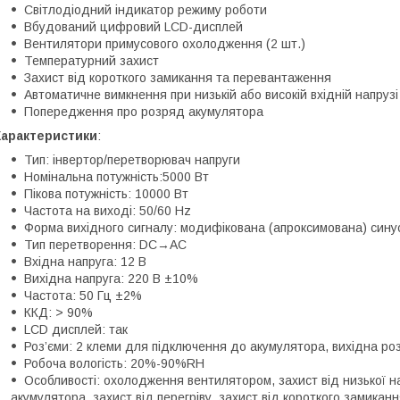
Світлодіодний індикатор режиму роботи
Вбудований цифровий LCD-дисплей
Вентилятори примусового охолодження (2 шт.)
Температурний захист
Захист від короткого замикання та перевантаження
Автоматичне вимкнення при низькій або високій вхідній напрузі
Попередження про розряд акумулятора
Характеристики
:
Тип: інвертор/перетворювач напруги
Номінальна потужність:5000 Вт
Пікова потужність: 10000 Вт
Частота на виході: 50/60 Hz
Форма вихідного сигналу: модифікована (апроксимована) сину
Тип перетворення: DC→AC
Вхідна напруга: 12 В
Вихідна напруга: 220 В ±10%
Частота: 50 Гц ±2%
ККД: > 90%
LCD дисплей: так
Роз’єми: 2 клеми для підключення до акумулятора, вихідна ро
Робоча вологість: 20%-90%RH
Особливості: охолодження вентилятором, захист від низької на
акумулятора, захист від перегріву, захист від короткого замикан