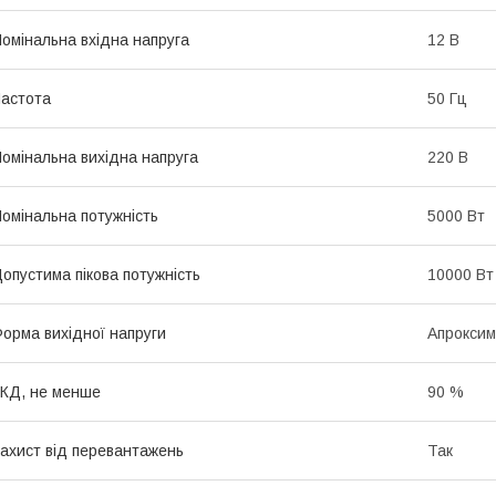
омінальна вхідна напруга
12 В
астота
50 Гц
омінальна вихідна напруга
220 В
омінальна потужність
5000 Вт
опустима пікова потужність
10000 Вт
орма вихідної напруги
Апроксим
КД, не менше
90 %
ахист від перевантажень
Так