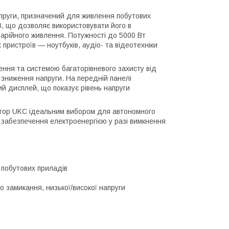
руги, призначений для живлення побутових
В, що дозволяє використовувати його в
аварійного живлення. Потужності до 5000 Вт
 пристроїв — ноутбуків, аудіо- та відеотехніки
ня та системою багаторівневого захисту від
 зниження напруги. На передній панелі
ий дисплей, що показує рівень напруги
ертор UKC ідеальним вибором для автономного
 забезпечення електроенергією у разі вимкнення
 побутових приладів
го замикання, низької/високої напруги