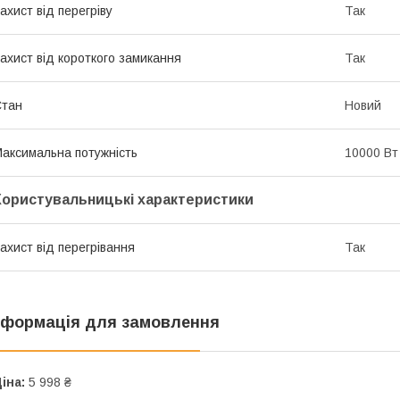
ахист від перегріву
Так
ахист від короткого замикання
Так
Стан
Новий
аксимальна потужність
10000 Вт
Користувальницькі характеристики
ахист від перегрівання
Так
нформація для замовлення
іна:
5 998 ₴