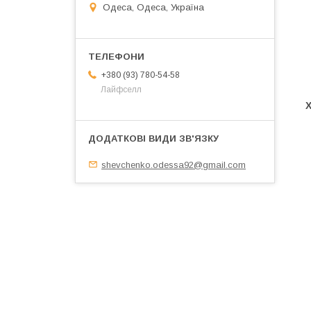
Одеса, Одеса, Україна
+380 (93) 780-54-58
Лайфселл
shevchenko.odessa92@gmail.com