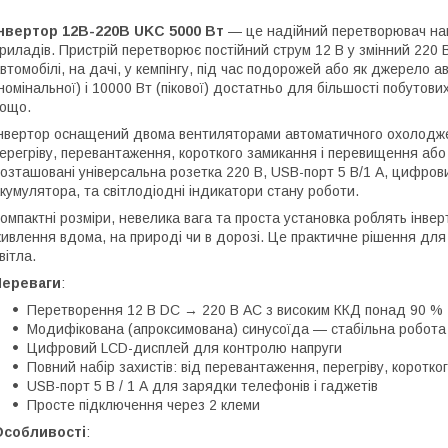
нвертор 12В-220В UKC 5000 Вт
— це надійний перетворювач нап
риладів. Пристрій перетворює постійний струм 12 В у змінний 220 
втомобілі, на дачі, у кемпінгу, під час подорожей або як джерело 
номінальної) і 10000 Вт (пікової) достатньо для більшості побутових
ощо.
нвертор оснащений двома вентиляторами автоматичного охолоджен
ерегріву, перевантаження, короткого замикання і перевищення або
озташовані універсальна розетка 220 В, USB-порт 5 В/1 А, цифров
кумулятора, та світлодіодні індикатори стану роботи.
омпактні розміри, невелика вага та проста установка роблять інв
ивлення вдома, на природі чи в дорозі. Це практичне рішення для
вітла.
Переваги
:
Перетворення 12 В DC → 220 В AC з високим ККД понад 90 %
Модифікована (апроксимована) синусоїда — стабільна робота
Цифровий LCD-дисплей для контролю напруги
Повний набір захистів: від перевантаження, перегріву, коротко
USB-порт 5 В / 1 А для зарядки телефонів і гаджетів
Просте підключення через 2 клеми
Особливості
: