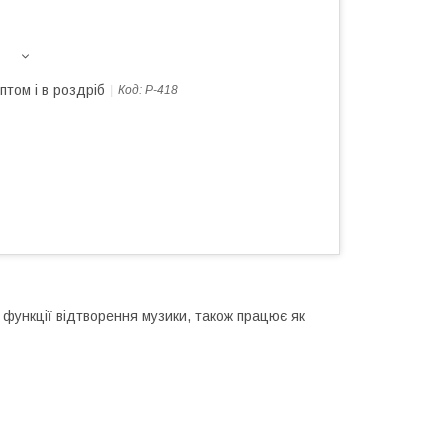
птом і в роздріб
Код:
P-418
і функції відтворення музики, також працює як