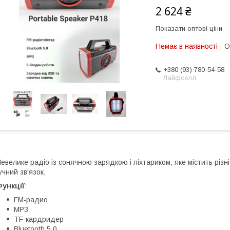
2 624 ₴
Показати оптові ціни
Немає в наявності
О
+380 (93) 780-54-58
Лайфселл
евелике радіо із сонячною зарядкою і ліхтариком, яке містить різн
учний зв'язок,
ункції
:
FM-радио
MP3
TF-кардридер
Bluetooth 5.0