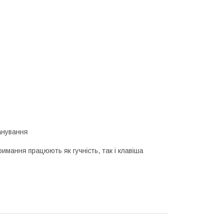
анування
римання працюють як гучність, так і клавіша