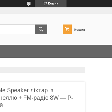
Кошик
Кошик
le Speaker ліхтар із
неллю + FM-радіо 8W — P-
й