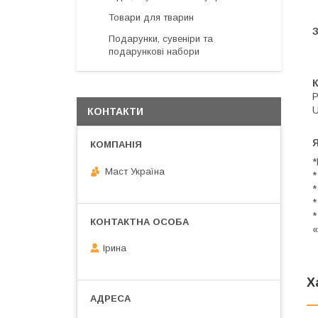
Товари для тварин
Подарунки, сувеніри та
подарункові набори
Р
U
КОНТАКТИ
Я
*
Маст Україна
*
*
*
*
«
Ірина
Х