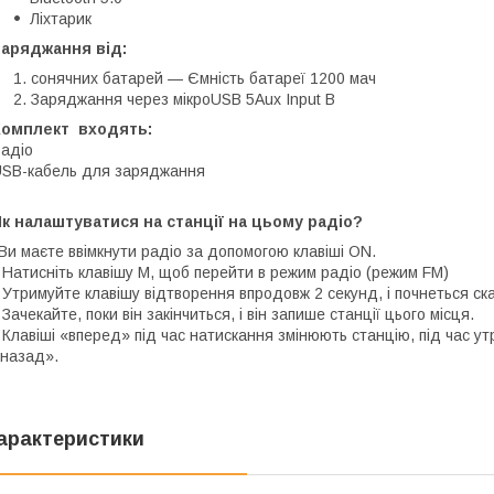
Ліхтарик
Заряджання від:
сонячних батарей — Ємність батареї 1200 мач
Заряджання через мікроUSB 5Aux Input В
Комплект входять:
адіо
SB-кабель для заряджання
к налаштуватися на станції на цьому радіо?
Ви маєте ввімкнути радіо за допомогою клавіші ON.
 Натисніть клавішу M, щоб перейти в режим радіо (режим FM)
 Утримуйте клавішу відтворення впродовж 2 секунд, і почнеться ск
 Зачекайте, поки він закінчиться, і він запише станції цього місця.
 Клавіші «вперед» під час натискання змінюють станцію, під час ут
назад».
арактеристики