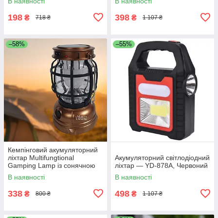
В наявності
В наявності
198
398
₴
₴
718 ₴
1 107 ₴
–58%
–55%
Кемпінговий акумуляторний
ліхтар Multifungtional
Акумуляторний світлодіодний
Gamping Lamp із сонячною
ліхтар — YD-878А, Червоний
панеллю VL-G88
В наявності
В наявності
338
498
₴
₴
800 ₴
1 107 ₴