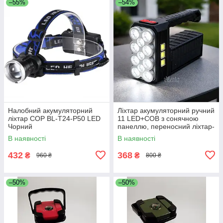
–55%
–54%
Налобний акумуляторний
Ліхтар акумуляторний ручний
ліхтар COP BL-T24-P50 LED
11 LED+COB з сонячною
Чорний
панеллю, переносний ліхтар-
прожектор з 3 боковими
В наявності
В наявності
COB-панелями, LF-1780
432
368
₴
₴
960 ₴
800 ₴
–50%
–50%