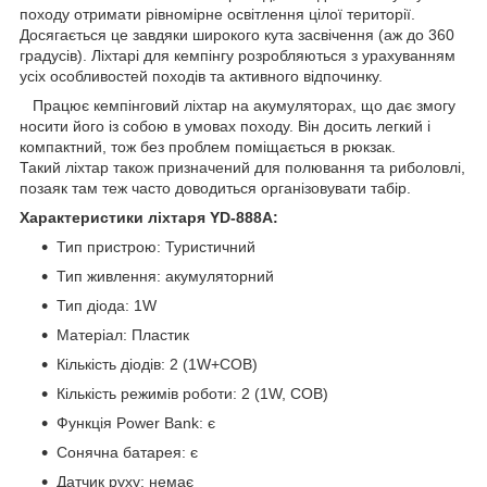
походу отримати рівномірне освітлення цілої території.
Досягається це завдяки широкого кута засвічення (аж до 360
градусів). Ліхтарі для кемпінгу розробляються з урахуванням
усіх особливостей походів та активного відпочинку.
Працює кемпінговий ліхтар на акумуляторах, що дає змогу
носити його із собою в умовах походу. Він досить легкий і
компактний, тож без проблем поміщається в рюкзак.
Такий ліхтар також призначений для полювання та риболовлі,
позаяк там теж часто доводиться організовувати табір.
Характеристики ліхтаря YD-888A:
Тип пристрою: Туристичний
Тип живлення: акумуляторний
Тип діода: 1W
Матеріал: Пластик
Кількість діодів: 2 (1W+COB)
Кількість режимів роботи: 2 (1W, COB)
Функція Power Bank: є
Сонячна батарея: є
Датчик руху: немає