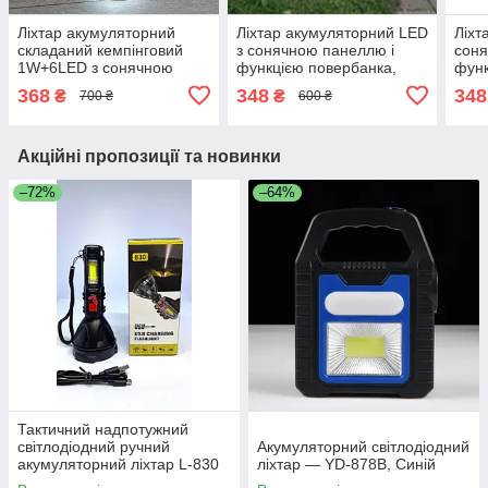
Ліхтар акумуляторний
Ліхтар акумуляторний LED
Ліхт
складаний кемпінговий
з сонячною панеллю і
соня
1W+6LED з сонячною
функцією повербанка,
функ
панеллю та функцією
ліхтар-прожектор з USB
COB,
368
348
348
₴
₴
700 ₴
600 ₴
Power Bank, CLS-5800T-
зарядкою і 4 режимами,
ліхт
Gold
HS-8020А-Blue
802
Акційні пропозиції та новинки
–72%
–64%
Тактичний надпотужний
світлодіодний ручний
Акумуляторний світлодіодний
акумуляторний ліхтар L-830
ліхтар — YD-878В, Синій