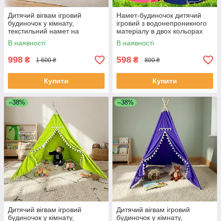
Дитячий вігвам ігровий
Намет-будиночок дитячий
будиночок у кімнату,
ігровий з водонепроникного
текстильний намет на
матеріалу в двох кольорах
дерев’яному каркасі,М’ятний,
ZK-101
В наявності
В наявності
VGVM-026-Green
998
598
₴
₴
1 600 ₴
800 ₴
Купити
Купити
–38%
–38%
Дитячий вігвам ігровий
Дитячий вігвам ігровий
будиночок у кімнату,
будиночок у кімнату,