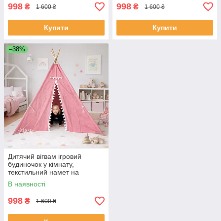
998
998
₴
₴
1 600 ₴
1 600 ₴
Купити
Купити
–38%
Дитячий вігвам ігровий
будиночок у кімнату,
текстильний намет на
дерев’яному каркасі
В наявності
Рожевий,VGVM-026-Pink
998
₴
1 600 ₴