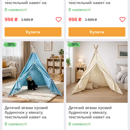
текстильний намет на
текстильний намет на
дерев’яному каркасі
дерев’яному каркасі
В наявності
В наявності
Салатовий, VGVM-026-
Фіолетовий,VGVM-026-Purple
LightGreen
998
998
₴
₴
1 600 ₴
1 600 ₴
Купити
Купити
–38%
–38%
Дитячий вігвам ігровий
Дитячий вігвам ігровий
будиночок у кімнату,
будиночок у кімнату,
текстильний намет на
текстильний намет на
дерев’яному каркасі
дерев’яному каркасі
В наявності
В наявності
Блакитний,VGVM-026-Blue
Бежовий,VGVM-026-Beige