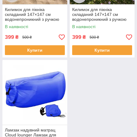
Килимок для пікніка
Килимок для пікніка
складаний 147×147 см
складаний 147×147 см
водонепроникний з ручкою
водонепроникний з ручкою
для пляжу Лимон, KLM-4747-
для пляжу Квіти, KLM-4747-
В наявності
В наявності
LemonYellow/Lemon
Ivory/Floral
399
399
₴
₴
500 ₴
500 ₴
Купити
Купити
Ламзак надувний матрац
Cloud lounger Ламзак для