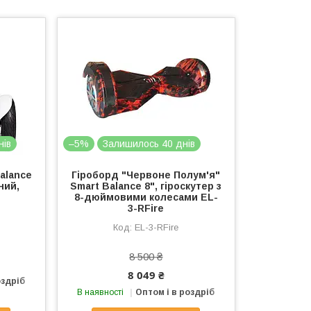
нів
–5%
Залишилось 40 днів
Balance
Гіроборд "Червоне Полум'я"
ний,
Smart Balance 8", гіроскутер з
8-дюймовими колесами EL-
3-RFire
EL-3-RFire
8 500 ₴
8 049 ₴
оздріб
В наявності
Оптом і в роздріб