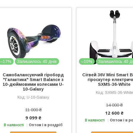
–17%
Залишилось 40 днів
–10%
Залишилось 40 д
Самобалансуючий гіроборд
Сігвей 36V Mini Smart 
"Галактика" Smart Balance з
гіроскутер електрич
10-дюймовими колесами U-
SXMS-36-White
10-Galaxy
SXMS-36-White
U-10-Galaxy
14 000 ₴
11 000 ₴
12 600 ₴
9 099 ₴
В наявності
Оптом і в р
В наявності
Оптом і в роздріб