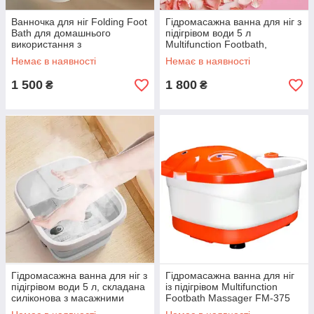
Ванночка для ніг Folding Foot
Гідромасажна ванна для ніг з
Bath для домашнього
підігрівом води 5 л
використання з
Multifunction Footbath,
автоматичним підігрівом MP-
складана силіконова
Немає в наявності
Немає в наявності
806-Grey
ванночка, F-31-Gray
1 500
1 800
₴
₴
Гідромасажна ванна для ніг з
Гідромасажна ванна для ніг
підігрівом води 5 л, складана
із підігрівом Multifunction
силіконова з масажними
Footbath Massager FM-375
валиками Сіра, F-31-Grey