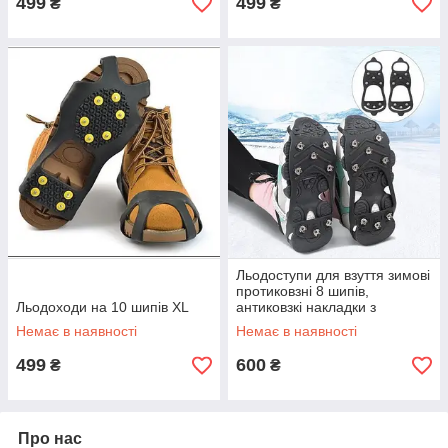
499
499
₴
₴
Льодоступи для взуття зимові
протиковзні 8 шипів,
Льодоходи на 10 шипів XL
антиковзкі накладки з
металевими шипами, розмір
Немає в наявності
Немає в наявності
М Чорні, DM-17
499
600
₴
₴
Про нас